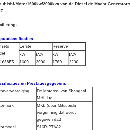
subishi-Motor1600kw/2000kva van de Diesel de Macht Generatorr
HZ
aillering:
putclassificaties
nsets
Eerste
Reserve
del
kW
kVA
kW
kVA
1688E5
1600
2000
1760
2200
ssificaties en Prestatiesgegevens
orvervaardiging
De Motorco. van Shanghai
MHI, Ltd
tormerk
MKB (door Mitsubishi
vergunning dat wordt
gegeven dat)
tormodel
S16R-PTAA2