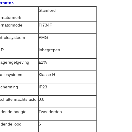
ernator:
Stamford
ernatormerk
ernatormodel
PI734F
trolesysteem
PMG
.R.
Inbegrepen
tageregelgeving
±1%
latiesysteem
Klasse H
scherming
IP23
chatte machtsfactor
0,8
ndende hoogte
Tweederden
dende lood
6