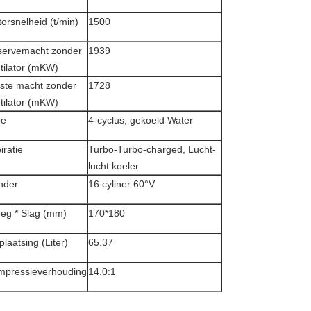
orsnelheid (t/min)
1500
servemacht zonder
1939
tilator (mKW)
ste macht zonder
1728
tilator (mKW)
pe
4-cyclus, gekoeld Water
iratie
Turbo-Turbo-charged, Lucht-
lucht koeler
inder
16 cyliner 60°V
eg * Slag (mm)
170*180
plaatsing (Liter)
65.37
mpressieverhouding
14.0:1