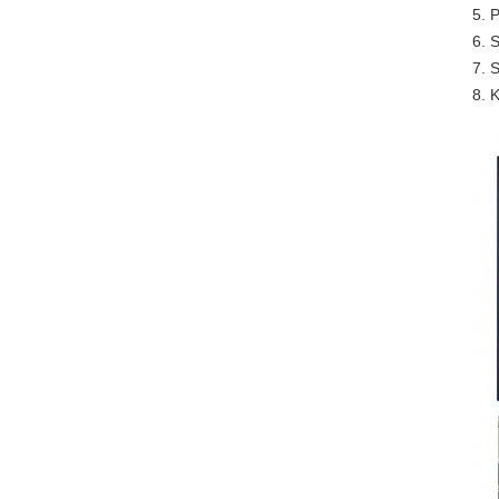
5. 
6. 
7. 
8. K