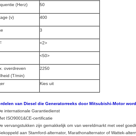
quentie (Herz)
50
tage (v)
400
se
3
F
<2>
<50>
. overdreven
2250
lheid (T/min)
ger
Kies uit
rdelen van Diesel die Generatorreeks door Mitsubishi-Motor wor
De internationale Garantiedienst
Met ISO9001&CE-certificatie
De vervangstukken zijn gemakkelijk om van wereldmarkt met veel goedko
Gekoppeld aan Stamford-alternator, Marathonalternator of Wattek-alter