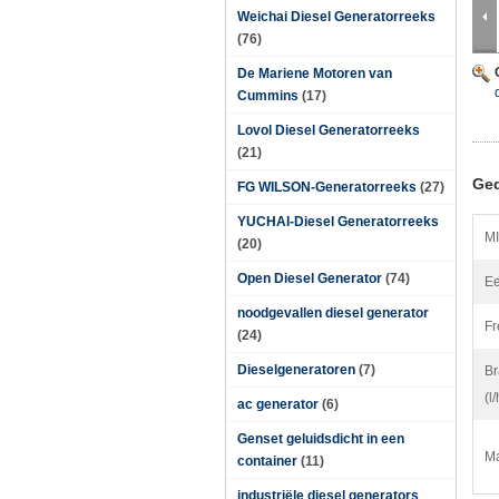
Weichai Diesel Generatorreeks
(76)
De Mariene Motoren van
Cummins
(17)
Lovol Diesel Generatorreeks
(21)
Ged
FG WILSON-Generatorreeks
(27)
YUCHAI-Diesel Generatorreeks
MI
(20)
Open Diesel Generator
(74)
Ee
noodgevallen diesel generator
Fr
(24)
Dieselgeneratoren
(7)
Br
(l
ac generator
(6)
Genset geluidsdicht in een
Ma
container
(11)
industriële diesel generators