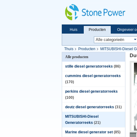
Huis
Producten
Ongeveer o
Thuis
Producten
MITSUBISHI-Diesel G
Du
Alle producten
stille diesel generatorreeks
(86)
cummins diesel generatorreeks
(170)
perkins diesel generatorreeks
(100)
deutz diesel generatorreeks
(31)
MITSUBISHI-Diesel
Generatorreeks
(21)
Marine diesel generator set
(85)