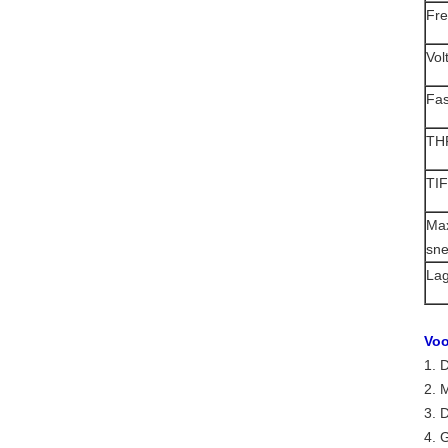
Fre
Vol
Fa
TH
TIF
Max
sne
La
Voo
1. 
2. 
3. 
4. 