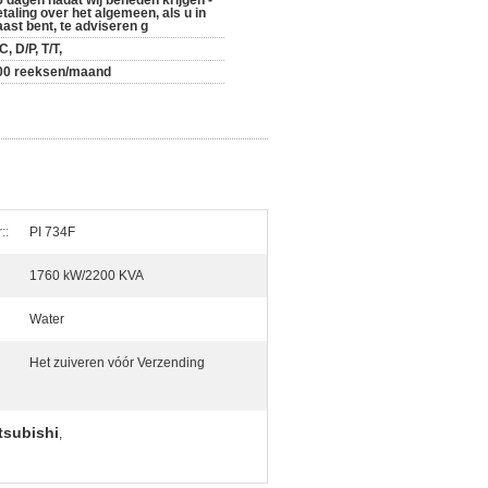
5 dagen nadat wij beneden krijgen -
etaling over het algemeen, als u in
aast bent, te adviseren g
C, D/P, T/T,
00 reeksen/maand
::
PI 734F
1760 kW/2200 KVA
Water
Het zuiveren vóór Verzending
tsubishi
,