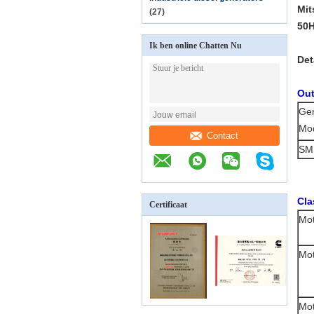
Mit
(27)
50
Ik ben online Chatten Nu
Det
Out
Ge
Mo
Contact
SM
Cla
Certificaat
Mot
Mo
Mo