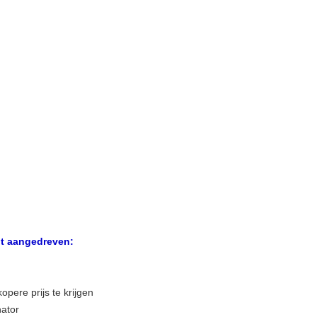
dt aangedreven:
pere prijs te krijgen
nator