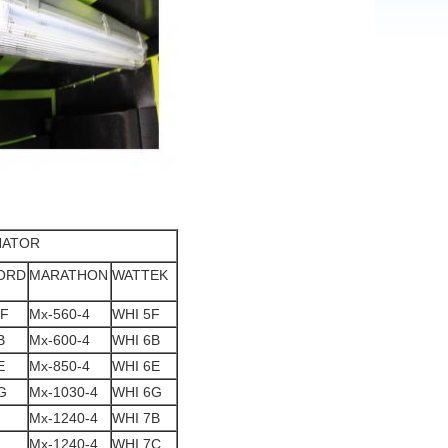
NATOR
ORD
MARATHON
WATTEK
4F
Mx-560-4
WHI 5F
B
Mx-600-4
WHI 6B
E
Mx-850-4
WHI 6E
G
Mx-1030-4
WHI 6G
Mx-1240-4
WHI 7B
Mx-1240-4
WHI 7C