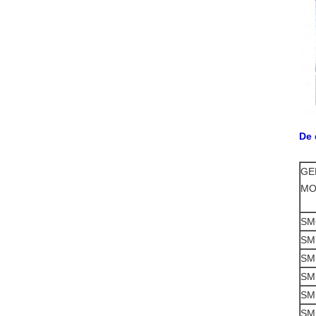
De 
GE
MO
SM
SM
SM
SM
SM
SM