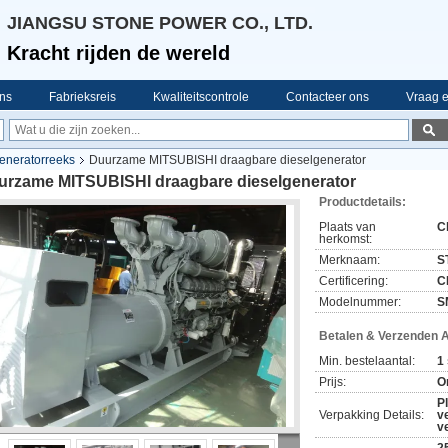
JIANGSU STONE POWER CO., LTD.
Kracht rijden de wereld
ns
Fabrieksreis
Kwaliteitscontrole
Contacteer ons
Vraag e
eneratorreeks
Duurzame MITSUBISHI draagbare dieselgenerator
urzame MITSUBISHI draagbare dieselgenerator
Productdetails:
Plaats van
C
herkomst:
Merknaam:
S
Certificering:
C
Modelnummer:
S
Betalen & Verzenden 
Min. bestelaantal:
1
Prijs:
O
P
Verpakking Details:
v
v