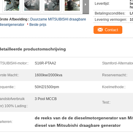
2
Levertijd:
b
h
Betalingscondities:
L/
Grote Afbeelding :
Duurzame MITSUBISHI draagbare
Levering vermogen:
1
dieselgenerator
Beste prijs
Contact
etailleerde productomschrijving
TSUBISHI-motor::
S16R-PTAA2
Stamford-Alternator
rste Macht::
1600kw/2000kva
Reservemacht::
equentie::
50HZ/1500rpm
Koelmethode::
andstofverbruik
3 Pool MCCB
Test::
/hr) 100% Lading::
de reeks van de de dieselmotorgenerator van Mi
rkeren:
diesel van Mitsubishi draagbare generator