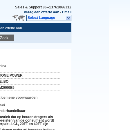
Sales & Support
86--13761066312
Vraag een offerte aan
-
Email
Select Language
en offerte aan
Zoek
hina
TONE POWER
E,ISO
M2000E5
Algemene voorwaarden:
 set
nderhandelbaar
lastiek dat op houten dragers als
ereisten van de consument wordt
erpakt. LCL, 20FT en 40FT zijn