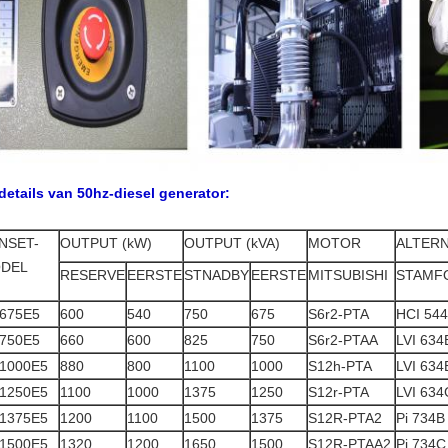
details van 50hz-diesel generator:
NSET-
OUTPUT (kW)
OUTPUT (kVA)
MOTOR
ALTER
DEL
RESERVE
EERSTE
STNADBY
EERSTE
MITSUBISHI
STAMF
675E5
600
540
750
675
S6r2-PTA
HCI 54
750E5
660
600
825
750
S6r2-PTAA
LVI 634
1000E5
880
800
1100
1000
S12h-PTA
LVI 634
1250E5
1100
1000
1375
1250
S12r-PTA
LVI 634
1375E5
1200
1100
1500
1375
S12R-PTA2
Pi 734B
1500E5
1320
1200
1650
1500
S12R-PTAA2
Pi 734C