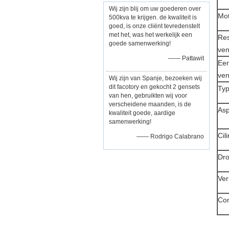
Wij zijn blij om uw goederen over
Mot
500kva te krijgen. de kwaliteit is
goed, is onze cliënt tevredenstelt
met het, was het werkelijk een
Re
goede samenwerking!
ven
—— Pattawit
Eer
ven
Wij zijn van Spanje, bezoeken wij
dit facotory en gekocht 2 gensets
Ty
van hen, gebruikten wij voor
verscheidene maanden, is de
Asp
kwaliteit goede, aardige
samenwerking!
Cil
—— Rodrigo Calabrano
Dro
Ver
Co