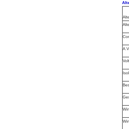
Alt
Alt
Alt
Con
A.V
Vol
Iso
Be
Ges
Wi
Win