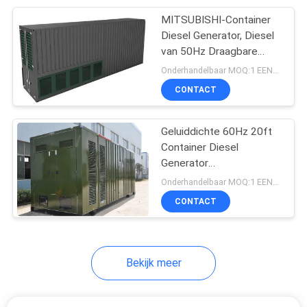
MITSUBISHI-Container
21
Diesel Generator, Diesel
Lovol Diesel
van 50Hz Draagbare
Super Stille Generators
Onderhandelbaar MOQ:1 EENHEID
Generatorreeks
CONTACT
Geluiddichte 60Hz 20ft
Container Diesel
Generator
27
900KW/1125KVA
Onderhandelbaar MOQ:1 EENHEID
FG WILSON-
CUMMINS KTA38-G4
CONTACT
Generatorreeks
Bekijk meer