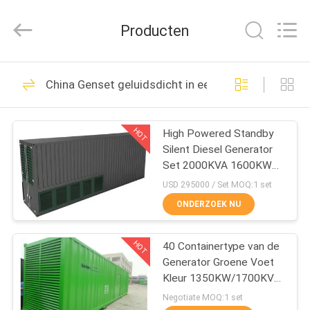
JIANGSU
STONE
POWER
Producten
CO.,LTD.
All
Rights
Reserved.
HUIS
87
China Genset geluidsdicht in een container
stille diesel
PRODUCTEN
generatorreeks
HOT
High Powered Standby
Silent Diesel Generator
ONGEVEER
Set 2000KVA 1600KW
ONS
2MW 4016-TAG2A
USD 295000 / Set MOQ:1 set
ONDERZOEK NU
175
FABRIEKSREIS
cummins diesel
HOT
40 Containertype van de
Generator Groene Voet
KWALITEITSCONTROLE
generatorreeks
Kleur 1350KW/1700KVA
3 Pool MCCB
Negotiate MOQ:1 set