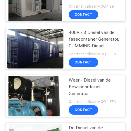
voor Bouw
Onderhandelbaar MOQ:1 set
CONTACT
24
MITSUBISHI-Diesel
400V / 3 Diesel van de
fasecontainer Generator,
Generatorreeks
CUMMINS-Diesel
Generator 1500 KVA
Onderhandelbaar MOQ:1 EENHEID
CONTACT
Weer - Diesel van de
88
Bewijscontainer
Marine diesel
Generator
800KW/Bescherming van
Onderhandelbaar MOQ:1 EENHEID
generator set
de de Oliedruk van
CONTACT
1000KVA de Lage
De Diesel van de