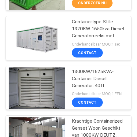
CONTACTEER
ONDERZOEK NU
ONS
Containertype Stille
100
1320KW 1650kva Diesel
VERZOEK
Generatorreeks met
perkins diesel
OM EEN
Perkins-de Alternator
Onderhandelbaar MOQ:1 set
generatorreeks
Diepzeedse6020 van
CITAAT
CONTACT
motorstamford
SITEMAP
1300KW/1625KVA-
Container Diesel
Generator, 40ft
PRIVACY
32
Containerized Diesel
Onderhandelbaar MOQ:1 EENHEID
Generators
POLICY
deutz diesel
CONTACT
generatorreeks
Krachtige Containerized
Genset Woon Geschikt
van 1000KW DEUTZ