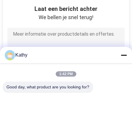
20
Laat een bericht achter
YUCHAI-Diesel
We bellen je snel terug!
Generatorreeks
Kathy
75
1:42 PM
Open Diesel
Good day, what product are you looking for?
Generator
populaire categorieën
Alle
Stille Diesel 
Cummins Diesel 
Generatorreeks
Generatorreeks
25