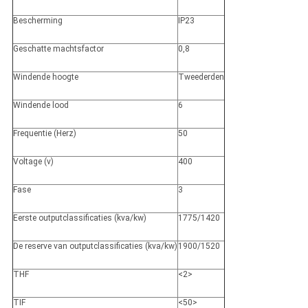
Bescherming
IP23
Geschatte machtsfactor
0,8
Windende hoogte
Tweederden
Windende lood
6
Frequentie (Herz)
50
Voltage (v)
400
Fase
3
Eerste outputclassificaties (kva/kw)
1775/1420
De reserve van outputclassificaties (kva/kw)
1900/1520
THF
<2>
TIF
<50>