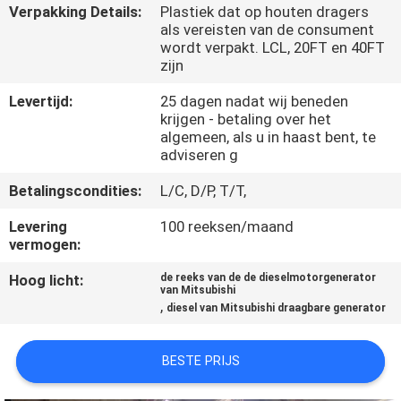
CONTACTEER
Verpakking Details:
Plastiek dat op houten dragers
als vereisten van de consument
ONS
wordt verpakt. LCL, 20FT en 40FT
zijn
VERZOEK
Levertijd:
25 dagen nadat wij beneden
krijgen - betaling over het
OM EEN
algemeen, als u in haast bent, te
CITAAT
adviseren g
Betalingscondities:
L/C, D/P, T/T,
SITEMAP
Levering
100 reeksen/maand
vermogen:
PRIVACY
Hoog licht:
de reeks van de de dieselmotorgenerator
van Mitsubishi
POLICY
,
diesel van Mitsubishi draagbare generator
BESTE PRIJS