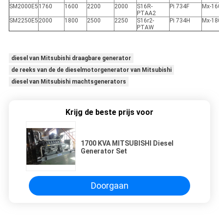
SM2000E5
1760
1600
2200
2000
S16R-
Pi 734F
Mx-16
PTAA2
SM2250E5
2000
1800
2500
2250
S16r2-
Pi 734H
Mx-18
PTAW
diesel van Mitsubishi draagbare generator
de reeks van de de dieselmotorgenerator van Mitsubishi
diesel van Mitsubishi machtsgenerators
Krijg de beste prijs voor
1700 KVA MITSUBISHI Diesel
Generator Set
Doorgaan