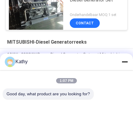
Onderhandelbaar MOQ:1 set
CONTACT
MITSUBISHI-Diesel Generatorreeks
10KW - 2000KW Power Diesel Generator Set met Mitsubishi
Alternator
Kathy
1650KW MITSUBISHI Diesel Generator met waterkoeling
1:07 PM
2000KW 2500KVA dieselgeneratorset Diepzee Harsen
Smartgen-bedieningspaneel
Good day, what product are you looking for?
populaire categorieën
Alle
Stille Diesel 
Cummins Diesel 
Generatorreeks
Generatorreeks