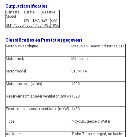
Outputclassificaties
Gensets
Eerste
Reserve
Model
kW
kVA
kW
kVA
SM1700E5
1350
1700
1485
1856
Classificaties en Prestatiesgegevens
Motorvervaardiging
Mitsubishi Heavy Industries, Ltd.
Motormerk
Mitsubishi
Motormodel
S16r-PTA
Motorsnelheid (t/min)
1500
Reservemacht zonder ventilator (mKW)
1620
Eerste macht zonder ventilator (mKW)
1480
Type
4-cyclus, gekoeld Water
Aspiratie
Turbo-Turbo-charged, na koeler