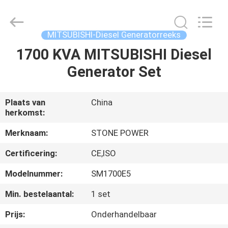
JIANGSU
STONE
POWER
CO.,LTD.
All
MITSUBISHI-Diesel Generatorreeks
Rights
Reserved.
1700 KVA MITSUBISHI Diesel
HUIS
Generator Set
PRODUCTEN
Plaats van
China
herkomst:
ONGEVEER
ONS
Merknaam:
STONE POWER
Certificering:
CE,ISO
FABRIEKSREIS
Modelnummer:
SM1700E5
Min. bestelaantal:
1 set
KWALITEITSCONTROLE
Prijs:
Onderhandelbaar