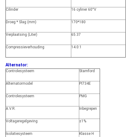
Cilinder
16 cyliner 60°V
Droeg * Slag (mm)
170*180
Verplaatsing (Liter)
65.37
Compressieverhouding
14.0:1
Alternator:
Controlesysteem
Stamford
Alternatormodel
PI734E
Controlesysteem
PMG
A.V.R.
Inbegrepen
Voltageregelgeving
±1%
Isolatiesysteem
Klasse H