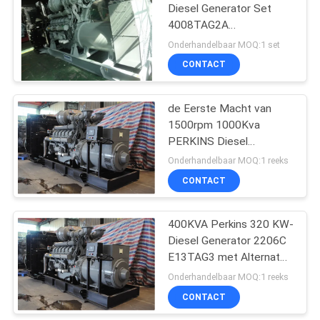
Diesel Generator Set
4008TAG2A
76
Hoogvermogen 1600Kva
Onderhandelbaar MOQ:1 set
/ 1280kw
Weichai Diesel
CONTACT
Generatorreeks
de Eerste Macht van
1500rpm 1000Kva
PERKINS Diesel
Generator Set
Onderhandelbaar MOQ:1 reeks
4008TAG2A
CONTACT
17
De Mariene Motoren
400KVA Perkins 320 KW-
Diesel Generator 2206C
van Cummins
E13TAG3 met Alternator
Leroy Somer
Onderhandelbaar MOQ:1 reeks
CONTACT