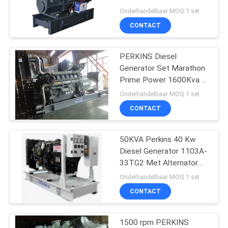
kracht 1500PRM Leroy
Onderhandelbaar MOQ:1 set
Somer 230V/400
CONTACT
24
MITSUBISHI-Diesel
PERKINS Diesel
Generator Set Marathon
Generatorreeks
Prime Power 1600Kva /
1280kw 50 Hz/415v
Onderhandelbaar MOQ:1 set
CONTACT
50KVA Perkins 40 Kw
88
Diesel Generator 1103A-
Marine diesel
33TG2 Met Alternator
Leroy Somer
Onderhandelbaar MOQ:1 set
generator set
CONTACT
1500 rpm PERKINS