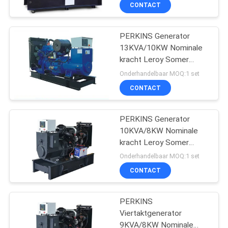
Leroy Somer 415V/240V
CONTACTEER
CONTACT
ONS
PERKINS Generator
100
13KVA/10KW Nominale
VERZOEK
kracht Leroy Somer
perkins diesel
OM EEN
Omgevingstemperatuur
Onderhandelbaar MOQ:1 set
generatorreeks
-25°C tot 50°C.
CITAAT
CONTACT
SITEMAP
PERKINS Generator
10KVA/8KW Nominale
kracht Leroy Somer
PRIVACY
32
Omgevingstemperatuur
Onderhandelbaar MOQ:1 set
-25°C tot 50°C.
POLICY
deutz diesel
CONTACT
generatorreeks
PERKINS
Viertaktgenerator
9KVA/8KW Nominale