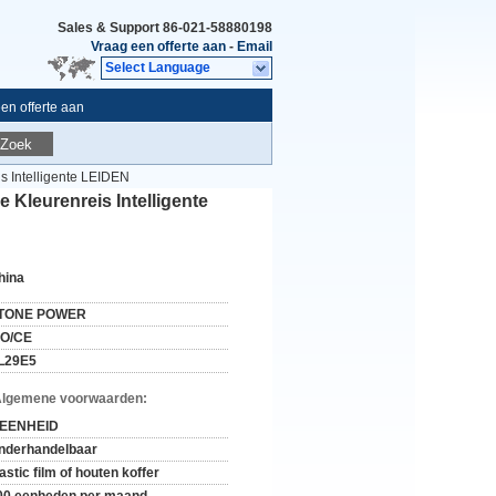
Sales & Support
86-021-58880198
Vraag een offerte aan
-
Email
Select Language
en offerte aan
Zoek
 Intelligente LEIDEN
leurenreis Intelligente
hina
TONE POWER
SO/CE
L29E5
Algemene voorwaarden:
 EENHEID
nderhandelbaar
astic film of houten koffer