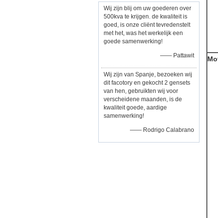
Wij zijn blij om uw goederen over
500kva te krijgen. de kwaliteit is
goed, is onze cliënt tevredenstelt
met het, was het werkelijk een
goede samenwerking!
—— Pattawit
Mo
Wij zijn van Spanje, bezoeken wij
dit facotory en gekocht 2 gensets
van hen, gebruikten wij voor
verscheidene maanden, is de
kwaliteit goede, aardige
samenwerking!
—— Rodrigo Calabrano