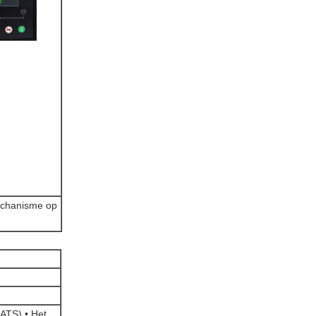
mechanisme op
(ATS) • Het