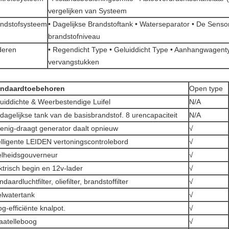
vergelijken van Systeem
ndstofsysteem
• Dagelijkse Brandstoftank • Waterseparator • De Senso
brandstofniveau
deren
• Regendicht Type • Geluiddicht Type • Aanhangwagenty
vervangstukken
andaardtoebehoren
Open type
uiddichte & Weerbestendige Luifel
N/A
dagelijkse tank van de basisbrandstof. 8 urencapaciteit
N/A
enig-draagt generator daalt opnieuw
√
elligente LEIDEN vertoningscontrolebord
√
lheidsgouverneur
√
ktrisch begin en 12v-lader
√
ndaardluchtfilter, oliefilter, brandstoffilter
√
lwatertank
√
g-efficiënte knalpot.
√
laatelleboog
√