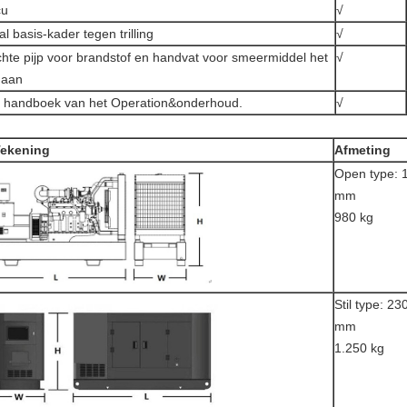
cu
√
al basis-kader tegen trilling
√
hte pijp voor brandstof en handvat voor smeermiddel het
√
gaan
 handboek van het Operation&onderhoud.
√
ekening
Afmeting
Open type: 
mm
980 kg
Stil type: 2
mm
1.250 kg