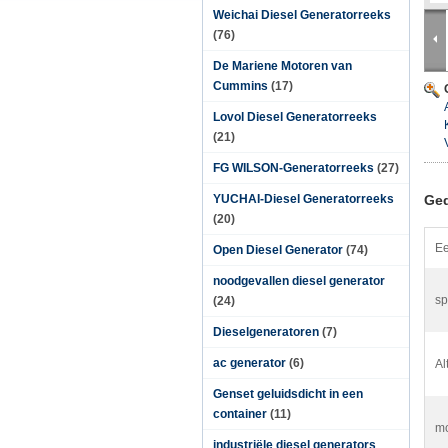
Weichai Diesel Generatorreeks
(76)
De Mariene Motoren van
Cummins
(17)
Lovol Diesel Generatorreeks
(21)
FG WILSON-Generatorreeks
(27)
YUCHAI-Diesel Generatorreeks
Ged
(20)
Ee
Open Diesel Generator
(74)
noodgevallen diesel generator
sp
(24)
Dieselgeneratoren
(7)
ac generator
(6)
Al
Genset geluidsdicht in een
container
(11)
mc
industriële diesel generators