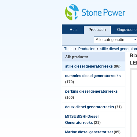
Huis
Producten
Ongeveer o
Thuis
Producten
stille diesel generato
Vertoningsconfiguratiescherm
Bl
Alle producten
LE
stille diesel generatorreeks
(86)
cummins diesel generatorreeks
(170)
perkins diesel generatorreeks
(100)
deutz diesel generatorreeks
(31)
MITSUBISHI-Diesel
Generatorreeks
(21)
Marine diesel generator set
(85)