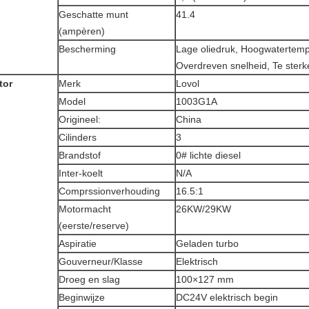
Geschatte munt
41.4
(ampèren)
Bescherming
Lage oliedruk, Hoogwatertemp
Overdreven snelheid, Te sterke 
tor
Merk
Lovol
Model
1003G1A
Origineel:
China
Cilinders
3
Brandstof
0# lichte diesel
Inter-koelt
N/A
Comprssionverhouding
16.5:1
Motormacht
26KW/29KW
(eerste/reserve)
Aspiratie
Geladen turbo
Gouverneur/Klasse
Elektrisch
Droeg en slag
100×127 mm
Beginwijze
DC24V elektrisch begin