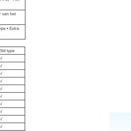
r van het
pe • Extra
Stil type
√
√
√
√
√
√
√
√
√
√