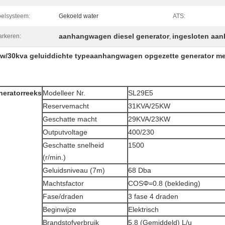
elsysteem:
Gekoeld water
ATS:
aanhangwagen diesel generator
ingesloten aa
rkeren:
,
w/30kva geluiddichte typeaanhangwagen opgezette generator met
neratorreeks
Modelleer Nr.
SL29E5
Reservemacht
31KVA/25KW
Geschatte macht
29KVA/23KW
Outputvoltage
400/230
Geschatte snelheid
1500
(r/min.)
Geluidsniveau (7m)
68 Dba
Machtsfactor
COSΦ=0.8 (bekleding)
Fase/draden
3 fase 4 draden
Beginwijze
Elektrisch
Brandstofverbruik
5,8 (Gemiddeld) L/u