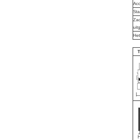
Ac
Sta
Zac
uit
Het
T