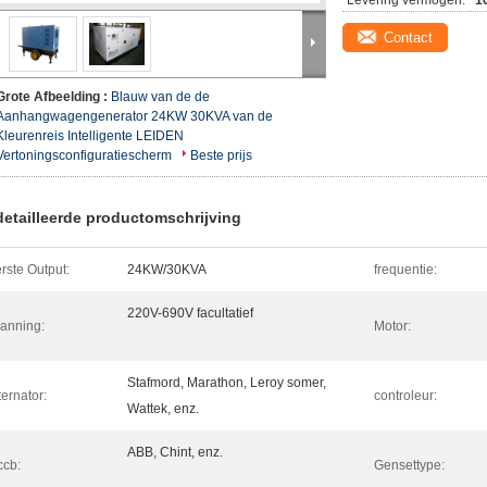
Levering vermogen:
1
Contact
Grote Afbeelding :
Blauw van de de
Aanhangwagengenerator 24KW 30KVA van de
Kleurenreis Intelligente LEIDEN
Vertoningsconfiguratiescherm
Beste prijs
etailleerde productomschrijving
rste Output:
24KW/30KVA
frequentie:
220V-690V facultatief
anning:
Motor:
Stafmord, Marathon, Leroy somer,
ternator:
controleur:
Wattek, enz.
ABB, Chint, enz.
cb:
Gensettype: