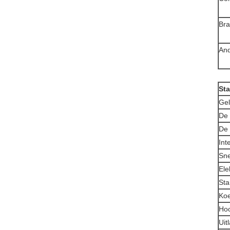
Bra
An
St
Gel
De 
De 
Int
Sne
Ele
Sta
Koe
Hoo
Uit