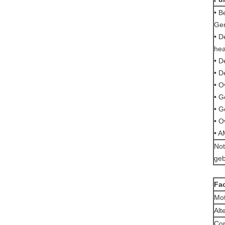
• B
Gen
• D
hea
• D
• D
• O
• G
• G
• O
• 
Not
geb
Fac
Mo
Alt
Con