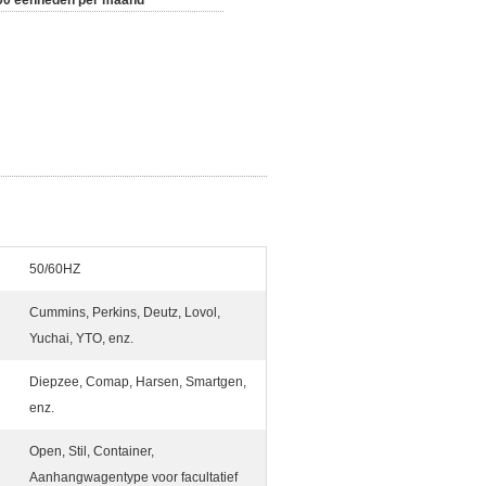
00 eenheden per maand
50/60HZ
Cummins, Perkins, Deutz, Lovol,
Yuchai, YTO, enz.
Diepzee, Comap, Harsen, Smartgen,
enz.
Open, Stil, Container,
Aanhangwagentype voor facultatief