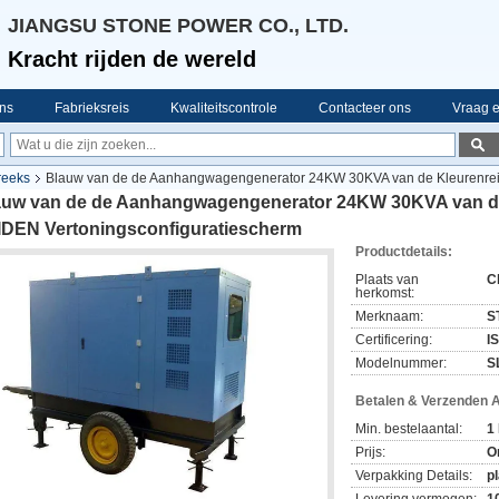
JIANGSU STONE POWER CO., LTD.
Kracht rijden de wereld
ns
Fabrieksreis
Kwaliteitscontrole
Contacteer ons
Vraag e
rreeks
Blauw van de de Aanhangwagengenerator 24KW 30KVA van de Kleurenreis
auw van de de Aanhangwagengenerator 24KW 30KVA van de K
IDEN Vertoningsconfiguratiescherm
Productdetails:
Plaats van
C
herkomst:
Merknaam:
S
Certificering:
I
Modelnummer:
S
Betalen & Verzenden 
Min. bestelaantal:
1
Prijs:
O
Verpakking Details:
pl