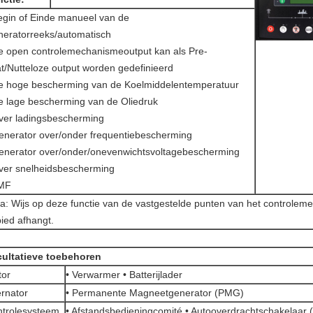
egin of Einde manueel van de
eratorreeks/automatisch
e open controlemechanismeoutput kan als Pre-
t/Nutteloze output worden gedefinieerd
e hoge bescherming van de Koelmiddelentemperatuur
e lage bescherming van de Oliedruk
ver ladingsbescherming
enerator over/onder frequentiebescherming
enerator over/onder/onevenwichtsvoltagebescherming
ver snelheidsbescherming
AMF
a: Wijs op deze functie van de vastgestelde punten van het controle
ied afhangt.
ultatieve toebehoren
tor
• Verwarmer • Batterijlader
ernator
• Permanente Magneetgenerator (PMG)
trolesysteem
• Afstandsbedieningcomité • Autooverdrachtschakelaar 