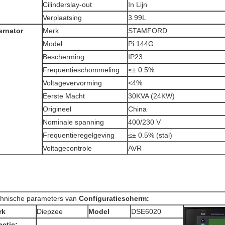
Cilinderslay-out
In Lijn
Verplaatsing
3.99L
ernator
Merk
STAMFORD
Model
Pi 144G
Bescherming
IP23
Frequentieschommeling
≤± 0.5%
Voltagevervorming
<4%
Eerste Macht
30KVA (24KW)
Origineel
China
Nominale spanning
400/230 V
Frequentieregelgeving
≤± 0.5% (stal)
Voltagecontrole
AVR
hnische parameters van
Configuratiescherm:
rk
Diepzee
Model
DSE6020
ctie: