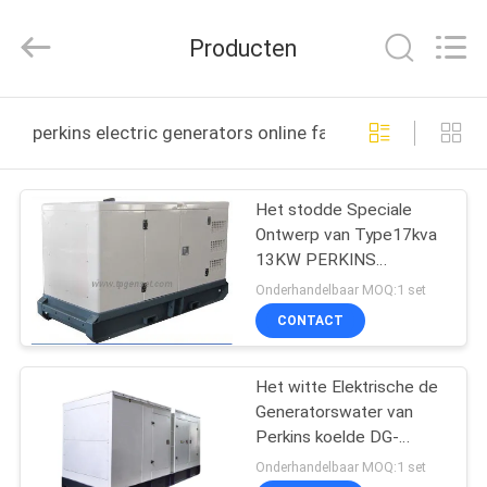
JIANGSU
STONE
POWER
Producten
CO.,LTD.
All
Rights
Reserved.
HUIS
perkins electric generators online fabricage
PRODUCTEN
Het stodde Speciale
Ontwerp van Type17kva
ONGEVEER
13KW PERKINS
ONS
Elektrische Generators
Onderhandelbaar MOQ:1 set
voor 2de Explosief
CONTACT
Gebied
FABRIEKSREIS
Het witte Elektrische de
Generatorswater van
KWALITEITSCONTROLE
Perkins koelde DG-
Reeksen Hoge
Onderhandelbaar MOQ:1 set