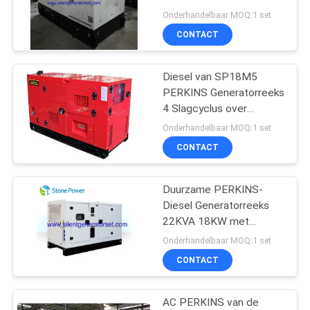
Verplaatsing van de
Onderhandelbaar MOQ:1 set
Slagcyclus 1.496L
CONTACT
Diesel van SP18M5
PERKINS Generatorreeks
4 Slagcyclus over
Ladingsbescherming
Onderhandelbaar MOQ:1 set
CONTACT
Duurzame PERKINS-
Diesel Generatorreeks
22KVA 18KW met
Stabiele Prestaties
Onderhandelbaar MOQ:1 set
CONTACT
AC PERKINS van de