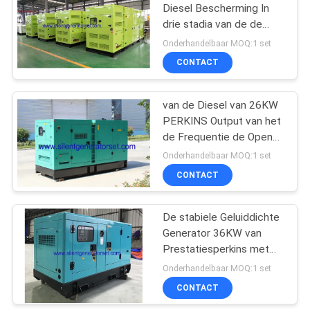
Diesel Bescherming In
drie stadia van de de
Oliedruk Generatorreeks
Onderhandelbaar MOQ:1 set
de Lage
CONTACT
van de Diesel van 26KW
PERKINS Output van het
de Frequentie de Open
Controlemechanisme
Onderhandelbaar MOQ:1 set
Generatorreeks 50HZ
CONTACT
De stabiele Geluiddichte
Generator 36KW van
Prestatiesperkins met
Water Gekoeld Systeem
Onderhandelbaar MOQ:1 set
CONTACT