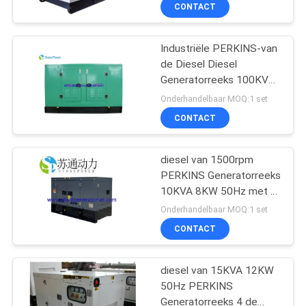
Prestaties
CONTACTEER
CONTACT
ONS
Industriële PERKINS-van
de Diesel Diesel
VERZOEK
Generatorreeks 100KVA
OM EEN
80kw Generator 3 Fase 4
Onderhandelbaar MOQ:1 set
Draden
CITAAT
CONTACT
SITEMAP
diesel van 1500rpm
PERKINS Generatorreeks
10KVA 8KW 50Hz met 3
PRIVACY
Fase 4 Draden
Onderhandelbaar MOQ:1 set
POLICY
CONTACT
diesel van 15KVA 12KW
50Hz PERKINS
Generatorreeks 4 de