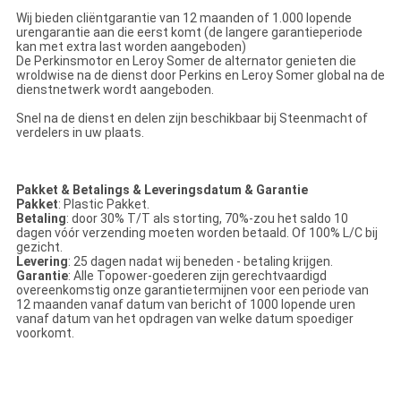
Wij bieden cliëntgarantie van 12 maanden of 1.000 lopende
urengarantie aan die eerst komt (de langere garantieperiode
kan met extra last worden aangeboden)
De Perkinsmotor en Leroy Somer de alternator genieten die
wroldwise na de dienst door Perkins en Leroy Somer global na de
dienstnetwerk wordt aangeboden.
Snel na de dienst en delen zijn beschikbaar bij Steenmacht of
verdelers in uw plaats.
Pakket & Betalings & Leveringsdatum & Garantie
Pakket
: Plastic Pakket.
Betaling
: door 30% T/T als storting, 70%-zou het saldo 10
dagen vóór verzending moeten worden betaald. Of 100% L/C bij
gezicht.
Levering
: 25 dagen nadat wij beneden - betaling krijgen.
Garantie
: Alle Topower-goederen zijn gerechtvaardigd
overeenkomstig onze garantietermijnen voor een periode van
12 maanden vanaf datum van bericht of 1000 lopende uren
vanaf datum van het opdragen van welke datum spoediger
voorkomt.