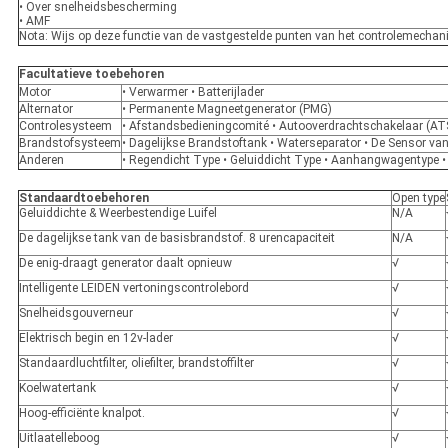
• Over snelheidsbescherming
• AMF
Nota: Wijs op deze functie van de vastgestelde punten van het controlemechan
Facultatieve toebehoren
Motor
• Verwarmer • Batterijlader
Alternator
• Permanente Magneetgenerator (PMG)
Controlesysteem
• Afstandsbedieningcomité • Autooverdrachtschakelaar (ATS
Brandstofsysteem
• Dagelijkse Brandstoftank • Waterseparator • De Sensor va
Anderen
• Regendicht Type • Geluiddicht Type • Aanhangwagentype •
Standaardtoebehoren
Open type
Geluiddichte & Weerbestendige Luifel
N/A
De dagelijkse tank van de basisbrandstof. 8 urencapaciteit
N/A
De enig-draagt generator daalt opnieuw
√
Intelligente LEIDEN vertoningscontrolebord
√
Snelheidsgouverneur
√
Elektrisch begin en 12v-lader
√
Standaardluchtfilter, oliefilter, brandstoffilter
√
Koelwatertank
√
Hoog-efficiënte knalpot.
√
Uitlaatelleboog
√