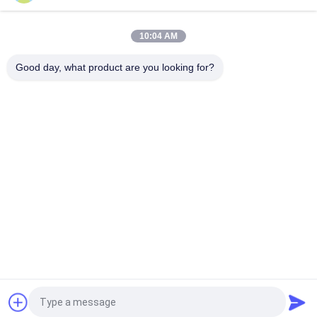
PERKINS Generator 13KVA/10KW Nominale kracht Leroy
Somer Omgevingstemperatuur -25°C tot 50°C.
10:04 AM
PERKINS Generator 10KVA/8KW Nominale kracht Leroy Somer
Omgevingstemperatuur -25°C tot 50°C.
Good day, what product are you looking for?
populaire categorieën
Alle
Stille Diesel 
Cummins Diesel 
Generatorreeks
Generatorreeks
Perkins Diesel 
Deutz Diesel 
Generatorreeks
Generatorreeks
MITSUBISHI-Diesel 
Marine Diesel 
Generatorreeks
Generator Set
Weichai Diesel 
De Mariene Motoren 
Generatorreeks
Van Cummins
Vraag een offerte aan