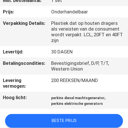
Min. bestelaantal:
1 set
CONTACTEER
ONS
Prijs:
Onderhandelbaar
Verpakking Details:
Plastiek dat op houten dragers
als vereisten van de consument
VERZOEK
wordt verpakt. LCL, 20FT en 40FT
OM EEN
zijn
CITAAT
Levertijd:
30 DAGEN
Betalingscondities:
Bevestigingsbrief, D/P, T/T,
SITEMAP
Western Union
Levering
200 REEKSEN/MAAND
PRIVACY
vermogen:
POLICY
Hoog licht:
,
perkins diesel machtsgenerator
perkins elektrische generators
BESTE PRIJS