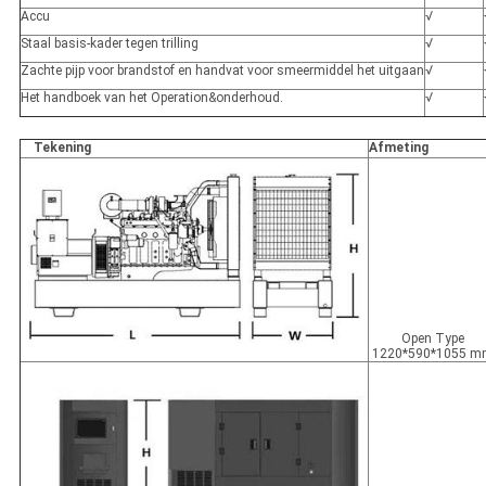
Accu
√
Staal basis-kader tegen trilling
√
Zachte pijp voor brandstof en handvat voor smeermiddel het uitgaan
√
Het handboek van het Operation&onderhoud.
√
Tekening
Afmeting
Open Type
1220*590*1055 