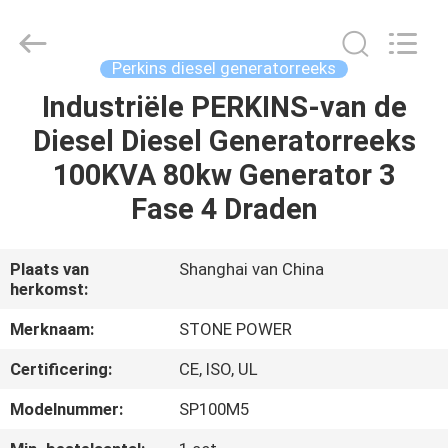
JIANGSU
STONE
POWER
CO.,LTD.
All
Perkins diesel generatorreeks
Rights
Reserved.
Industriële PERKINS-van de
HUIS
Diesel Diesel Generatorreeks
PRODUCTEN
100KVA 80kw Generator 3
Fase 4 Draden
ONGEVEER
ONS
Plaats van
Shanghai van China
herkomst:
FABRIEKSREIS
Merknaam:
STONE POWER
Certificering:
CE, ISO, UL
KWALITEITSCONTROLE
Modelnummer:
SP100M5