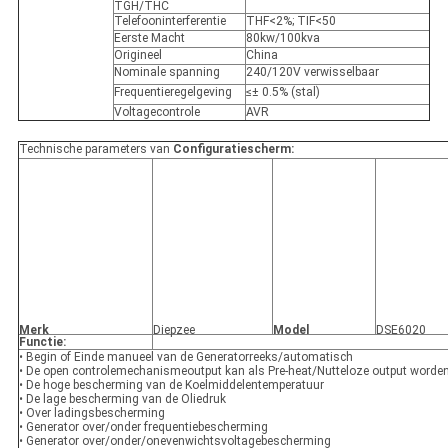
TGH/THC
Telefooninterferentie
THF<2%; TIF<50
Eerste Macht
80kw/100kva
Origineel
China
Nominale spanning
240/120V verwisselbaar
Frequentieregelgeving
≤± 0.5% (stal)
Voltagecontrole
AVR
Technische parameters van
Configuratiescherm:
Merk
Diepzee
Model
DSE6020
Functie:
• Begin of Einde manueel van de Generatorreeks/automatisch
• De open controlemechanismeoutput kan als Pre-heat/Nutteloze output worden
• De hoge bescherming van de Koelmiddelentemperatuur
• De lage bescherming van de Oliedruk
• Over ladingsbescherming
• Generator over/onder frequentiebescherming
• Generator over/onder/onevenwichtsvoltagebescherming