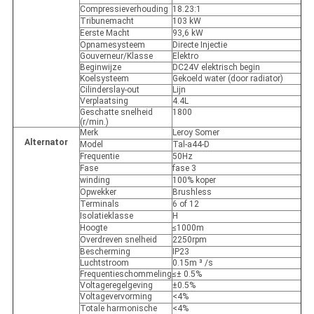
Compressieverhouding
18.23:1
Tribunemacht
103 kW
Eerste Macht
93,6 kW
Opnamesysteem
Directe Injectie
Gouverneur/Klasse
Elektro
Beginwijze
DC24V elektrisch begin
Koelsysteem
Gekoeld water (door radiator)
Cilinderslay-out
Lijn
Verplaatsing
4.4L
Geschatte snelheid
1800
(r/min.)
Merk
Leroy Somer
Alternator
Model
Tal-a44-D
Frequentie
50Hz
Fase
fase 3
winding
100% koper
Opwekker
Brushless
Terminals
6 of 12
Isolatieklasse
H
Hoogte
≤1000m
Overdreven snelheid
2250rpm
Bescherming
IP23
Luchtstroom
0.15m ³ /s
Frequentieschommeling
≤± 0.5%
Voltageregelgeving
±0.5%
Voltagevervorming
<4%
Totale harmonische
<4%