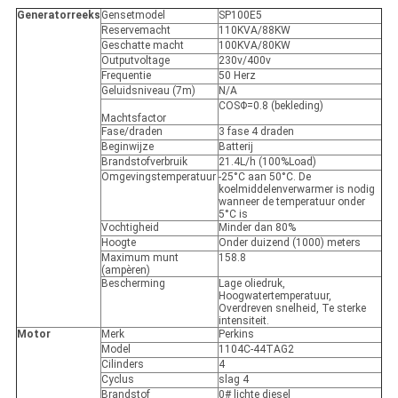
Generatorreeks
Gensetmodel
SP100E5
Reservemacht
110KVA/88KW
Geschatte macht
100KVA/80KW
Outputvoltage
230v/400v
Frequentie
50 Herz
Geluidsniveau (7m)
N/A
COSΦ=0.8 (bekleding)
Machtsfactor
Fase/draden
3 fase 4 draden
Beginwijze
Batterij
Brandstofverbruik
21.4L/h (100%Load)
Omgevingstemperatuur
-25°C aan 50°C. De
koelmiddelenverwarmer is nodig
wanneer de temperatuur onder
5°C is
Vochtigheid
Minder dan 80%
Hoogte
Onder duizend (1000) meters
Maximum munt
158.8
(ampèren)
Bescherming
Lage oliedruk,
Hoogwatertemperatuur,
Overdreven snelheid, Te sterke
intensiteit.
Motor
Merk
Perkins
Model
1104C-44TAG2
Cilinders
4
Cyclus
slag 4
Brandstof
0# lichte diesel