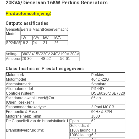
20KVA/Diesel van 16KW Perkins Generators
Productomschrijving
:
Outputclassificaties
Gensets
Eerste Macht
Reservemacht
Model
kW
kVA
kW
kVA
SP24M5
19.2
24
21
26
Voltage
380V-415V
220V-240V
190V-208V
Ampèren
28-30
48-52
56-61
Classificaties en Prestatiesgegevens
Motormerk
Perkins
Motormodel
404D-22G
Alternatormerk
Stamford
Alternatormodel
PI144D
Controlesysteem
DSE6020/DSE7320
Standaardlawaai Level@7m
85 db
(Open Reeksen)
Stroomonderbrekertype
3 Pool MCCB
Frequentie & Fase
60Hz & 3PH
Motorsnelheid: T/min
1800
De Capaciteit van de brandstoftank: L
Open
62
Geluiddicht
Brandstofverbruik (l/hr)
110% lading
7.1
100% lading
6.2