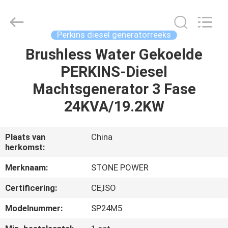
JIANGSU
STONE
POWER
CO.,LTD.
All
Perkins diesel generatorreeks
Rights
Reserved.
Brushless Water Gekoelde
HUIS
PERKINS-Diesel
PRODUCTEN
Machtsgenerator 3 Fase
24KVA/19.2KW
ONGEVEER
ONS
Plaats van
China
herkomst:
FABRIEKSREIS
Merknaam:
STONE POWER
Certificering:
CE,ISO
KWALITEITSCONTROLE
Modelnummer:
SP24M5