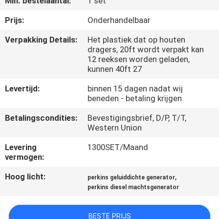
Min. bestelaantal:
1 set
CONTACTEER
ONS
Prijs:
Onderhandelbaar
Verpakking Details:
Het plastiek dat op houten
dragers, 20ft wordt verpakt kan
VERZOEK
12 reeksen worden geladen,
OM EEN
kunnen 40ft 27
CITAAT
Levertijd:
binnen 15 dagen nadat wij
beneden - betaling krijgen
SITEMAP
Betalingscondities:
Bevestigingsbrief, D/P, T/T,
Western Union
PRIVACY
Levering
1300SET/Maand
vermogen:
POLICY
Hoog licht:
,
perkins geluiddichte generator
perkins diesel machtsgenerator
BESTE PRIJS