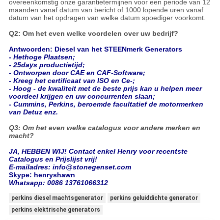
overeenkomstig onze garantietermijnen voor een periode van 12
maanden vanaf datum van bericht of 1000 lopende uren vanaf
datum van het opdragen van welke datum spoediger voorkomt.
Q2: Om het even welke voordelen over uw bedrijf?
Antwoorden: Diesel van het STEENmerk Generators
- Hethoge Plaatsen;
- 25days productietijd;
- Ontworpen door CAE en CAF-Software;
- Kreeg het certificaat van ISO en Ce-;
- Hoog - de kwaliteit met de beste prijs kan u helpen meer
voordeel krijgen en uw concurrenten slaan;
- Cummins, Perkins, beroemde facultatief de motormerken
van Detuz enz.
Q3: Om het even welke catalogus voor andere merken en
macht?
JA, HEBBEN WIJ! Contact enkel Henry voor recentste
Catalogus en Prijslijst vrij!
E-mailadres: info@stonegenset.com
Skype: henryshawn
Whatsapp: 0086 13761066312
perkins diesel machtsgenerator
perkins geluiddichte generator
perkins elektrische generators