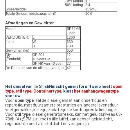
75% lading
4.7
50% lading
3.4
Smeermiddel
15W40
Totale Smeermiddelcapaciteit (l)
10.6
Afmetingen en Gewichten
Model
SP24M5
Open
VERDUISTER:
L
1260
(mm)
W
630
H
730
Gewichten (kg)
650
Qty.
GP 20ft
12
(Eenheid)
40 voet GP
27
GP HK van 40 voet
27
De Diameter van de uitlaathaven (mm)
42
Het diesel van
de
STEENmacht generatorontwerp heeft
open
type, stil type, Containertype,
kiest
het aanhangwagentype
voor uw:
Voor
open type
, zal
de
diesel genset aan onderhoud en
reparatie, met duurzamere prestaties en langere levensduur
veel gemakkelijker zijn, zodat zijn de kostenprestaties hoger.
Voor
stil type
, diesel generatorreeks, kan het geluidsniveau 68-
78db (A) @7M zijn; met stille luifel, kan genset geluiddicht,
regendicht, roestvrij, stofdicht en veiliger zijn.