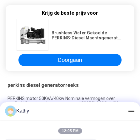
Krijg de beste prijs voor
Brushless Water Gekoelde
PERKINS-Diesel Machtsgenerator
3 Fase 24KVA/19.2KW
Doorgaan
perkins diesel generatorreeks
PERKINS motor 50KVA/40kw Nominale vermogen over
snelheid Bescherming over stroom 1500PRM 230V/400
Kathy
PERKINS Generator 13KVA/10KW Nominale kracht Leroy
Somer Omgevingstemperatuur -25°C tot 50°C.
12:05 PM
PERKINS Generator 10KVA/8KW Nominale kracht Leroy Somer
Omgevingstemperatuur -25°C tot 50°C.