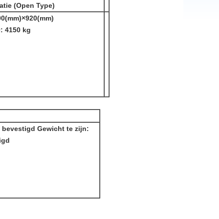
atie (Open Type)
190(mm)×920(mm)
: 4150 kg
 bevestigd Gewicht te zijn:
igd