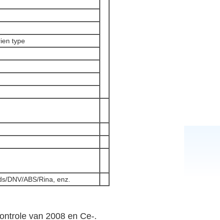
rien type
yds/DNV/ABS/Rina, enz.
ontrole van 2008 en Ce-.