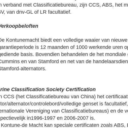
n verband met Classificatiebureau, zijn CCS, ABS, het m
V, van dnv-GL of LR facultatief.
Verkoopbeloften
De Kontunemacht biedt een volledige waaier van nieuw
garantieperiode is 12 maanden of 1000 werkende uren o
gediende basis. Bovendien behandelen de het mondiale 
Cummins en van Stamford en net van de handelaarsdien
Stamford-alternators.
rine Classification Society Certification
 CCS (het Classificatiebureau van China) het certificaat
or/alternator/controlebord/volledige genset is facultatief
ternationale Vereniging van Classificatiebureaus) en de
spectievelijk in1996-1997 en 2006-2007 is.
 Kontune-de Macht kan speciale certificaten zoals ABS, 