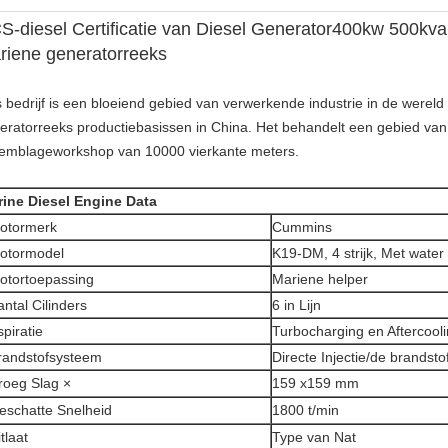
S-diesel Certificatie van Diesel Generator400kw 500
riene generatorreeks
 bedrijf is een bloeiend gebied van verwerkende industrie in de wereld
eratorreeks productiebasissen in China. Het behandelt een gebied van
emblageworkshop van 10000 vierkante meters.
ine Diesel Engine Data
otormerk
Cummins
otormodel
K19-DM, 4 strijk, Met water
otortoepassing
Mariene helper
antal Cilinders
6 in Lijn
spiratie
Turbocharging en Aftercool
randstofsysteem
Directe Injectie/de brand
roeg Slag ×
159 x159 mm
eschatte Snelheid
1800 t/min
tlaat
Type van Nat