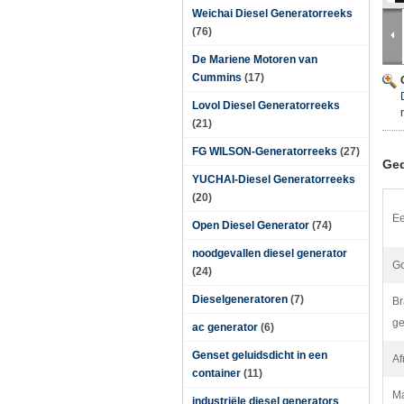
Weichai Diesel Generatorreeks
(76)
De Mariene Motoren van
Cummins
(17)
Lovol Diesel Generatorreeks
(21)
FG WILSON-Generatorreeks
(27)
Ged
YUCHAI-Diesel Generatorreeks
(20)
Ee
Open Diesel Generator
(74)
noodgevallen diesel generator
Go
(24)
Dieselgeneratoren
(7)
Br
ge
ac generator
(6)
Genset geluidsdicht in een
Af
container
(11)
Ma
industriële diesel generators