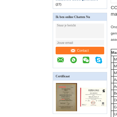
(27)
CC
ma
Ik ben online Chatten Nu
Ons
gen
ass
Contact
Mar
M
M
M
Certificaat
A
A
B
D
G
Ui