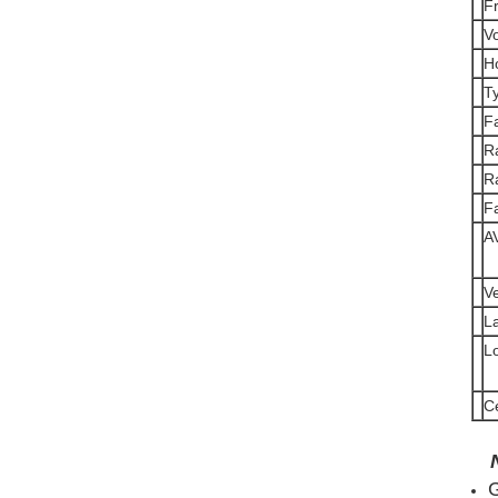
Fr
Vo
H
T
F
Ra
R
F
A
V
L
L
Ce
G