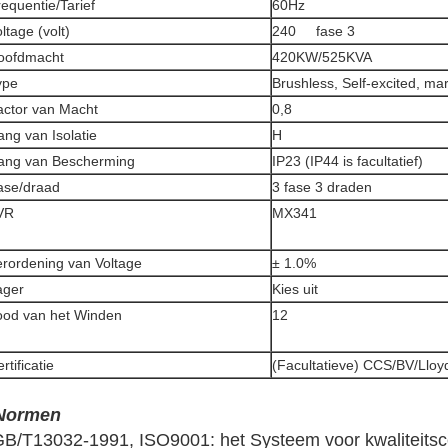
equentie/Tarief
60Hz
ltage (volt)
240 fase 3
oofdmacht
420KW/525KVA
ype
Brushless, Self-excited, ma
actor van Macht
0,8
ng van Isolatie
H
ang van Bescherming
IP23 (IP44 is facultatief)
ase/draad
3 fase 3 draden
VR
MX341
erordening van
Voltage
± 1.0%
ager
Kies uit
ood van het Winden
12
rtificatie
(Facultatieve) CCS/BV/Llo
Normen
B/T13032-1991, ISO9001: het Systeem voor kwaliteitsc