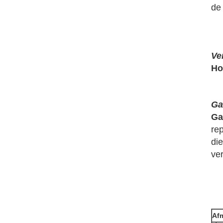
de
Ve
Ho
Ga
Ga
rep
di
ver
Af