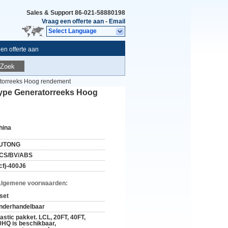
Sales & Support
86-021-58880198
Vraag een offerte aan
-
Email
Select Language
en offerte aan
Zoek
atorreeks Hoog rendement
Type Generatorreeks Hoog
hina
UTONG
CS/BV/ABS
cfj-400J6
Algemene voorwaarden:
 set
nderhandelbaar
lastic pakket. LCL, 20FT, 40FT,
0HQ is beschikbaar,