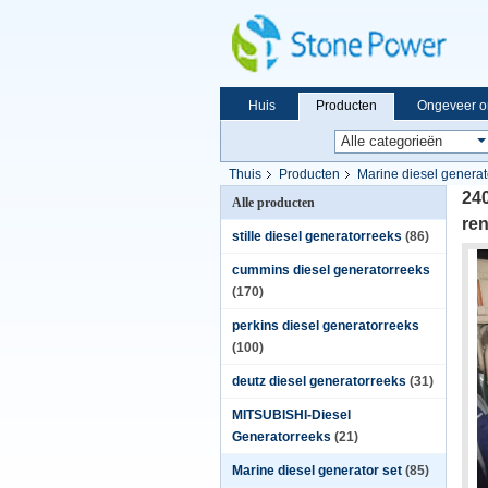
Huis
Producten
Ongeveer o
Thuis
Producten
Marine diesel generat
24
Alle producten
re
stille diesel generatorreeks
(86)
cummins diesel generatorreeks
(170)
perkins diesel generatorreeks
(100)
deutz diesel generatorreeks
(31)
MITSUBISHI-Diesel
Generatorreeks
(21)
Marine diesel generator set
(85)