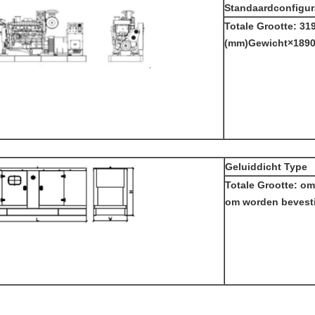
Standaardconfigur
Totale Grootte: 3
(mm)Gewicht×1890
Geluiddicht Type
Totale Grootte: om
om worden bevest