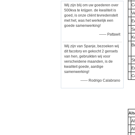
C
Wij zijn blij om uw goederen over
500kva te krijgen. de kwaliteit is
V
goed, is onze cliënt tevredenstelt
met het, was het werkelijk een
E
goede samenwerking!
S
—— Pattawit
K
B
Wij zijn van Spanje, bezoeken wij
dit facotory en gekocht 2 gensets
van hen, gebruikten wij voor
S
verscheidene maanden, is de
kwaliteit goede, aardige
E
samenwerking!
Ce
—— Rodrigo Calabrano
Alt
A
A