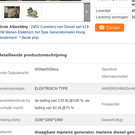
o
o
Levertijd:
4
Levering vermogen:
1
Grote Afbeelding :
240V Cummins-van Diesel van k19-
Contact
DM Marien Elektrisch het Type Generatorreeks Hoog
rendement
Beste prijs
etailleerde productomschrijving
400kw/500kva
Stamford-
rste Outputmacht:
Alternatormodel:
uverneurstype:
ELEKTRISCH TYPE
AANDRIJVINGSmoto
andstofverbruik bij
de lading van 120.8L@100 %; de
Frequentie:
schatte macht:
lading van 92.4L@75 %
meting (mm):
3190*1000*1890
Gewicht (Kg):
draagbare mariene generator
mariene diesel gen
rkeren:
,