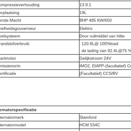
ompressieverhouding
13.9:1
erplaatsing
19L
erste Macht
BHP 485 KW/650
nelheidsgouverneur
Elektro
oelsysteem
Door ruilmiddel van hitte
randstofverbruik
120.8L@ 100%load
de lading van 92.4L@75 
tartmotor
Gelijkstroom 24V
missienorm
IMO2, EIAPP-(facultatief) Ce
rtificatie
(Facultatief) CCS/BV
ernatorspecificatie
lternatormerk
Stamford
lternatormodel
HCM 534C