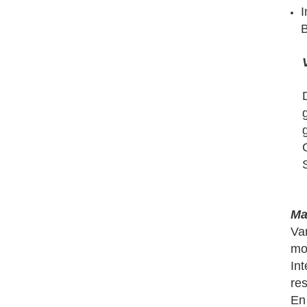
I
B
Ma
Van
mot
In
re
En