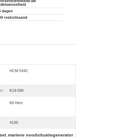
vereenstemmend uw
rdehoeveelheid
5 dagen
00 reeks/maand
HCM 534C
r:
K19-DM
60 Herz
4100
set
mariene noodsituatiegenerator
,