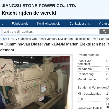
JIANGSU STONE POWER CO., LTD.
Kracht rijden de wereld
ns
Fabrieksreis
Kwaliteitscontrole
Contacteer ons
Vraag e
or set
240V Cummins-van Diesel van k19-DM Marien Elektrisch het Type Gener
0V Cummins-van Diesel van k19-DM Marien Elektrisch het 
ndement
Productdetails:
Plaats van
C
herkomst:
Merknaam:
S
Certificering:
C
Modelnummer:
C
Betalen & Verzenden 
Min. bestelaantal:
1
Prijs:
O
P
4
Verpakking Details: