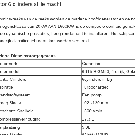
or 6 cilinders stille macht
mins-reeks van de reeks worden de mariene hoofdgenerator en de nood
mogensklasse van 20KW AAN 1600KW, is de compacte eenheid gemakkel
de dynamische prestaties, hoog rendement te installeren. Het schipcer
angrijk classificatiebureau kan worden verstrekt.
riene Dieselmotorgegevens
otormerk
Cummins
otormodel
6BT5.9-GM83, 4 strijk, Gek
antal Cilinders
6cylinders in Lijn
spiratie
Turbocharged
randstofsysteem
Een pomp
roeg Slag ×
102 x120 mm
eschatte Snelheid
1500 t/min
ompressieverhouding
17.3:1
erplaatsing
5.9L