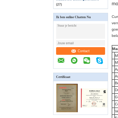
mot
(27)
Cum
Ik ben online Chatten Nu
ver
goe
bel
Ma
Contact
M
M
A
A
Certificaat
B
D
G
C
V