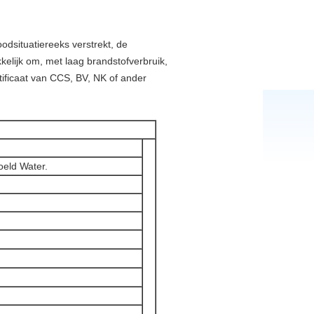
situatiereeks verstrekt, de
ijk om, met laag brandstofverbruik,
tificaat van CCS, BV, NK of ander
oeld Water.