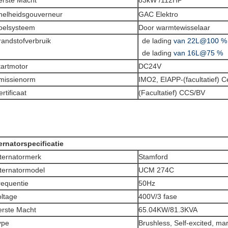
erste Macht
83kW /112HP
nelheidsgouverneur
GAC Elektro
oelsysteem
Door warmtewisselaar
randstofverbruik
de lading
van 22L@100 %
de lading
van 16L@75 %
tartmotor
DC24V
missienorm
IMO2, EIAPP-(facultatief) Ce
rtificaat
(Facultatief) CCS/BV
ernatorspecificatie
lternatormerk
Stamford
lternatormodel
UCM 274C
requentie
50Hz
oltage
400V/3 fase
erste Macht
65.04KW/81.3KVA
ype
Brushless, Self-excited, ma