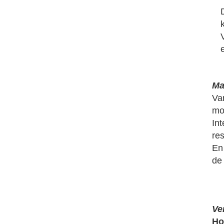
Ma
Van
mot
In
re
En
de
Ve
Ho