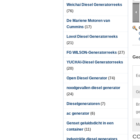
Weichai Diesel Generatorreeks
(76)
De Mariene Motoren van
Cummins
(17)
Lovol Diesel Generatorreeks
(21)
FG WILSON-Generatorreeks
(27)
Ged
YUCHAI-Diesel Generatorreeks
(20)
Ee
Open Diesel Generator
(74)
noodgevallen diesel generator
Go
(24)
Dieselgeneratoren
(7)
Br
ge
ac generator
(6)
Genset geluidsdicht in een
Ma
container
(11)
CC
industriële diesel generators