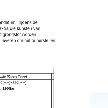
endatum. Tijdens de
 extra die kunsten van
of grondstof worden
 leveren om het te herstellen.
atie (Open Type)
850(mm)×820(mm)
: 1200kg