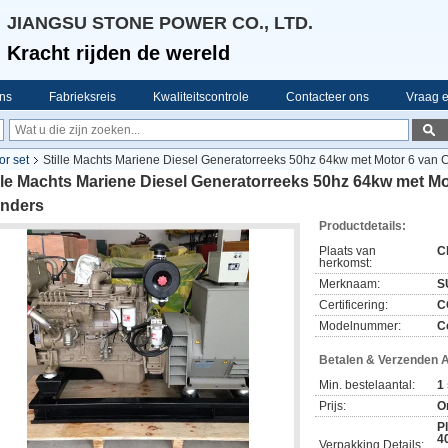
JIANGSU STONE POWER CO., LTD.
Kracht rijden de wereld
ns
Fabrieksreis
Kwaliteitscontrole
Contacteer ons
Vraag e
or set
Stille Machts Mariene Diesel Generatorreeks 50hz 64kw met Motor 6 va
ille Machts Mariene Diesel Generatorreeks 50hz 64kw met
inders
Productdetails:
Plaats van
C
herkomst:
Merknaam:
S
Certificering:
C
Modelnummer:
C
Betalen & Verzenden 
Min. bestelaantal:
1
Prijs:
O
P
4
Verpakking Details: