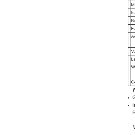
M
Is
B
F
A
V
L
W
Ce
G
I
B