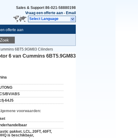
Sales & Support
86-021-58880198
Vraag een offerte aan
-
Email
Select Language
en offerte aan
Zoek
n Cummins 6BT5.9GM83 Cilinders
 Motor 6 van Cummins 6BT5.9GM83
hina
UTONG
CS/BV/ABS
cfj-64J5
Algemene voorwaarden:
 set
nderhandelbaar
lastic pakket. LCL, 20FT, 40FT,
0HQ is beschikbaar,