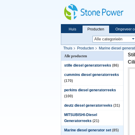
Huis
Producten
Ongeveer o
Thuis
Producten
Marine diesel generat
St
Alle producten
Cil
stille diesel generatorreeks
(86)
cummins diesel generatorreeks
(170)
perkins diesel generatorreeks
(100)
deutz diesel generatorreeks
(31)
MITSUBISHI-Diesel
Generatorreeks
(21)
Marine diesel generator set
(85)