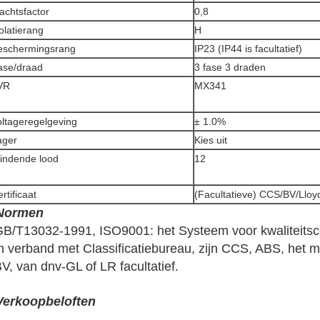
achtsfactor
0,8
olatierang
H
eschermingsrang
IP23 (IP44 is facultatief)
ase/draad
3 fase 3 draden
VR
MX341
oltageregelgeving
± 1.0%
ager
Kies uit
indende lood
12
rtificaat
(Facultatieve) CCS/BV/Llo
Normen
B/T13032-1991, ISO9001: het Systeem voor kwaliteitsc
n verband met Classificatiebureau, zijn CCS, ABS, het m
V, van dnv-GL of LR facultatief.
Verkoopbeloften