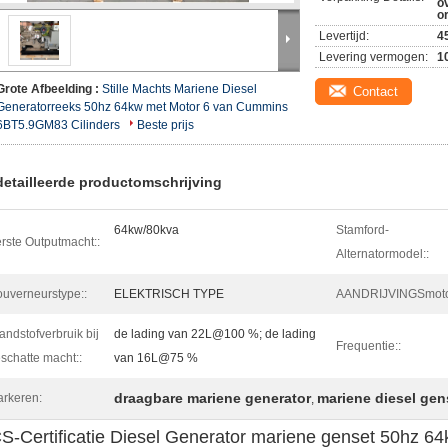
o
o
Levertijd:
4
Levering vermogen:
1
Grote Afbeelding :
Stille Machts Mariene Diesel
Contact
Generatorreeks 50hz 64kw met Motor 6 van Cummins
6BT5.9GM83 Cilinders
Beste prijs
etailleerde productomschrijving
64kw/80kva
Stamford-
rste Outputmacht::
Alternatormodel::
uverneurstype::
ELEKTRISCH TYPE
AANDRIJVINGSmoto
andstofverbruik bij
de lading van 22L@100 %; de lading
Frequentie::
schatte macht::
van 16L@75 %
draagbare mariene generator
mariene diesel gen
rkeren:
,
S-Certificatie Diesel Generator mariene genset 50hz 