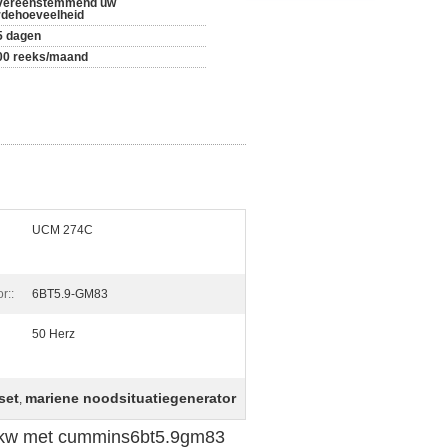
vereenstemmend uw
rdehoeveelheid
5 dagen
00 reeks/maand
UCM 274C
r::
6BT5.9-GM83
50 Herz
set
mariene noodsituatiegenerator
,
64kw met cummins6bt5.9gm83