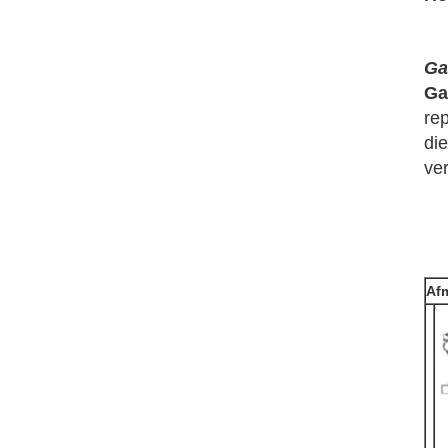
Ga
Ga
rep
di
ver
Af