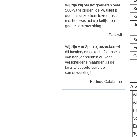
E
Wij zijn blij om uw goederen over
S
500kva te krijgen. de kwaliteit is
goed, is onze cliënt tevredenstelt
K
met het, was het werkelijk een
B
goede samenwerking!
—— Pattawit
S
Wij zijn van Spanje, bezoeken wij
E
dit facotory en gekocht 2 gensets
Ce
van hen, gebruikten wij voor
verscheidene maanden, is de
kwaliteit goede, aardige
samenwerking!
—— Rodrigo Calabrano
Alt
A
A
F
V
E
T